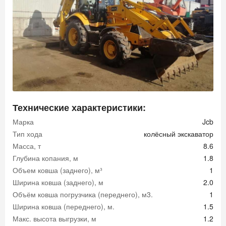
Технические характеристики:
Марка
Jcb
Тип хода
колёсный экскаватор
Масса, т
8.6
Глубина копания, м
1.8
Объем ковша (заднего), м³
1
Ширина ковша (заднего), м
2.0
Объём ковша погрузчика (переднего), м3.
1
Ширина ковша (переднего), м.
1.5
Макс. высота выгрузки, м
1.2