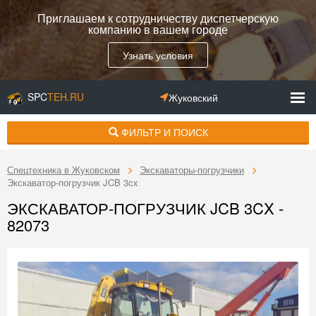
Приглашаем к сотрудничеству диспетчерскую
компанию в вашем городе
Узнать условия
SPC
TEH.RU
Жуковский
ФИЛЬТР И ПОИСК
Спецтехника в Жуковском
Экскаваторы-погрузчики
Экскаватор-погрузчик JCB 3cx
ЭКСКАВАТОР-ПОГРУЗЧИК JCB 3CX -
82073